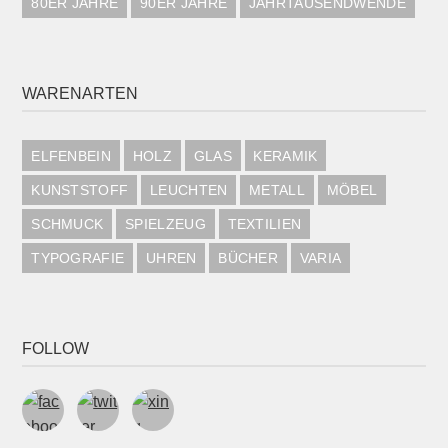
80ER JAHRE
90ER JAHRE
JAHRTAUSENDWENDE
WARENARTEN
ELFENBEIN
HOLZ
GLAS
KERAMIK
KUNSTSTOFF
LEUCHTEN
METALL
MÖBEL
SCHMUCK
SPIELZEUG
TEXTILIEN
TYPOGRAFIE
UHREN
BÜCHER
VARIA
FOLLOW