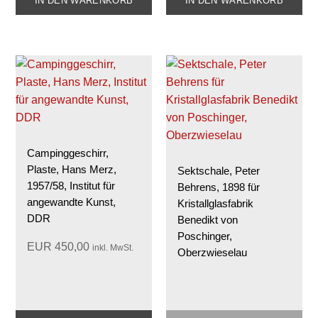
IN DEN WARENKORB
IN DEN WARENKORB
Campinggeschirr,
Plaste, Hans Merz,
Sektschale, Peter
1957/58, Institut für
Behrens, 1898 für
angewandte Kunst,
Kristallglasfabrik
DDR
Benedikt von
Poschinger,
EUR
450,00
inkl. MwSt.
Oberzwieselau