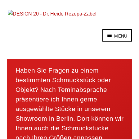
Zur
Zum
Navigation
Inhalt
springen
springen
MENÜ
Dekaden
Warenarten
Glossar
Haben Sie Fragen zu einem
Für Verkäufer
Experten-Forum
bestimmten Schmuckstück oder
Kontakt
Objekt? Nach Teminabsprache
English
präsentiere ich Ihnen gerne
ausgewählte Stücke in unserem
Showroom in Berlin. Dort können wir
Ihnen auch die Schmuckstücke
nach Ihren Größen anpassen.