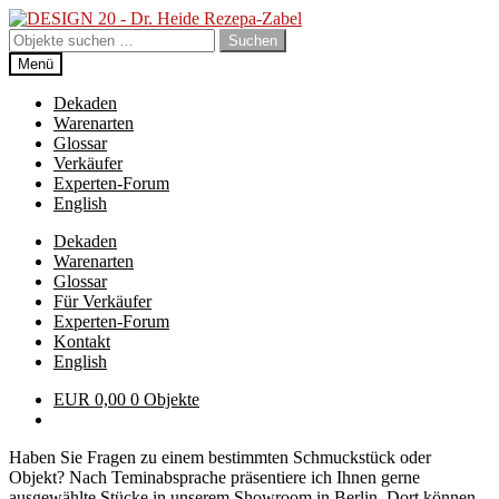
Zur
Zum
Navigation
Inhalt
Suchen
Suchen
springen
springen
nach:
Menü
Dekaden
Warenarten
Glossar
Verkäufer
Experten-Forum
English
Dekaden
Warenarten
Glossar
Für Verkäufer
Experten-Forum
Kontakt
English
EUR
0,00
0 Objekte
Haben Sie Fragen zu einem bestimmten Schmuckstück oder
Objekt? Nach Teminabsprache präsentiere ich Ihnen gerne
ausgewählte Stücke in unserem Showroom in Berlin. Dort können