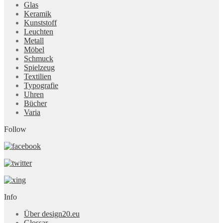
Glas
Keramik
Kunststoff
Leuchten
Metall
Möbel
Schmuck
Spielzeug
Textilien
Typografie
Uhren
Bücher
Varia
Follow
Info
Über design20.eu
Glossar