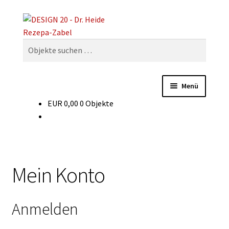
Zur
Zum
Suchen
Navigation
Inhalt
springen
springen
Suchen
nach:
Menü
EUR
0,00
0 Objekte
Dekaden
Warenarten
Glossar
Mein Konto
Für Verkäufer
Anmelden
Experten-Forum