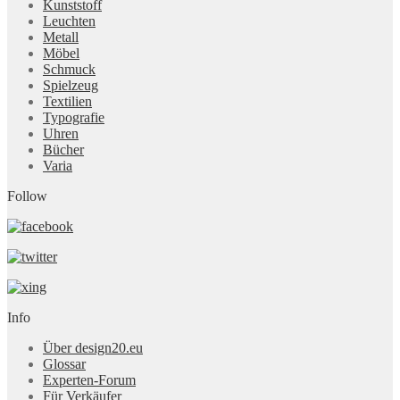
Kunststoff
Leuchten
Metall
Möbel
Schmuck
Spielzeug
Textilien
Typografie
Uhren
Bücher
Varia
Follow
Info
Über design20.eu
Glossar
Experten-Forum
Für Verkäufer