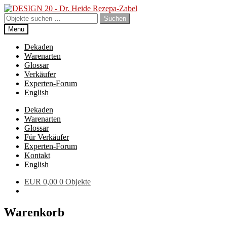
Zur
Zum
Navigation
Inhalt
Suchen
Suchen
springen
springen
nach:
Menü
Dekaden
Warenarten
Glossar
Verkäufer
Experten-Forum
English
Dekaden
Warenarten
Glossar
Für Verkäufer
Experten-Forum
Kontakt
English
EUR
0,00
0 Objekte
Warenkorb