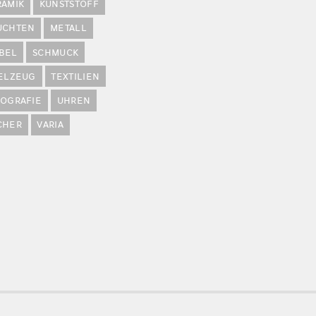
RAMIK
KUNSTSTOFF
UCHTEN
METALL
BEL
SCHMUCK
IELZEUG
TEXTILIEN
POGRAFIE
UHREN
CHER
VARIA