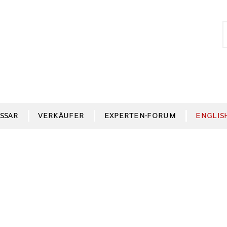
S
S
n
SSAR
VERKÄUFER
EXPERTEN-FORUM
ENGLIS