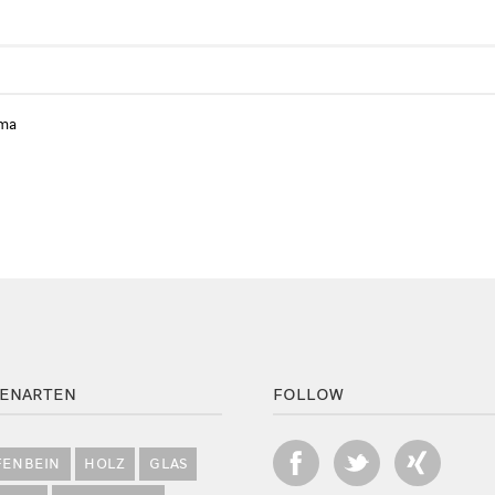
rma
ENARTEN
FOLLOW
FENBEIN
HOLZ
GLAS