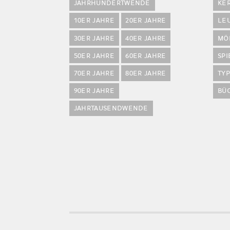
JAHRHUNDERTWENDE
KE
10ER JAHRE
20ER JAHRE
LE
30ER JAHRE
40ER JAHRE
MÖ
50ER JAHRE
60ER JAHRE
SP
70ER JAHRE
80ER JAHRE
TY
90ER JAHRE
BÜ
JAHRTAUSENDWENDE