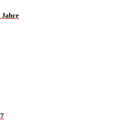
r Jahre
97