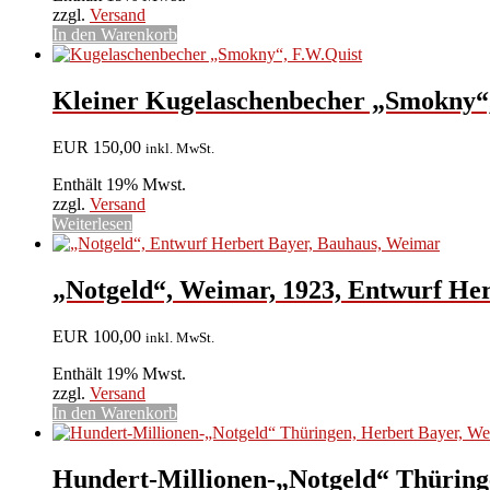
zzgl.
Versand
In den Warenkorb
Kleiner Kugelaschenbecher „Smokny“,
EUR
150,00
inkl. MwSt.
Enthält 19% Mwst.
zzgl.
Versand
Weiterlesen
„Notgeld“, Weimar, 1923, Entwurf He
EUR
100,00
inkl. MwSt.
Enthält 19% Mwst.
zzgl.
Versand
In den Warenkorb
Hundert-Millionen-„Notgeld“ Thüring