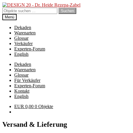
Zur
Zum
Navigation
Inhalt
Suchen
Suchen
springen
springen
nach:
Menü
Dekaden
Warenarten
Glossar
Verkäufer
Experten-Forum
English
Dekaden
Warenarten
Glossar
Für Verkäufer
Experten-Forum
Kontakt
English
EUR
0,00
0 Objekte
Versand & Lieferung