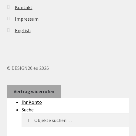
Kontakt
Impressum
English
© DESIGN20.eu 2026
Vertrag widerrufen
Ihr Konto
Suche
Suchen
Suchen
nach: