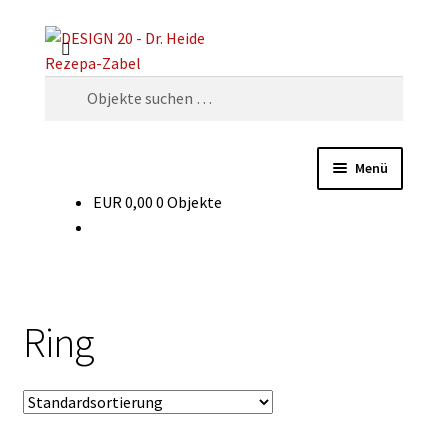
Zur
Zum
Suchen
Navigation
Inhalt
springen
springen
Suchen
nach:
Menü
EUR
0,00
0 Objekte
Dekaden
Warenarten
Glossar
Ring
Für Verkäufer
Experten-Forum