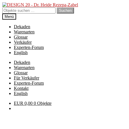
Zur
Zum
Navigation
Inhalt
Suchen
Suchen
springen
springen
nach:
Menü
Dekaden
Warenarten
Glossar
Verkäufer
Experten-Forum
English
Dekaden
Warenarten
Glossar
Für Verkäufer
Experten-Forum
Kontakt
English
EUR
0,00
0 Objekte