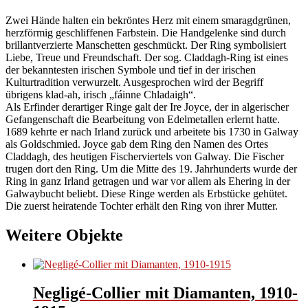
Zwei Hände halten ein bekröntes Herz mit einem smaragdgrünen,
herzförmig geschliffenen Farbstein. Die Handgelenke sind durch
brillantverzierte Manschetten geschmückt. Der Ring symbolisiert
Liebe, Treue und Freundschaft. Der sog. Claddagh-Ring ist eines
der bekanntesten irischen Symbole und tief in der irischen
Kulturtradition verwurzelt. Ausgesprochen wird der Begriff
übrigens klad-ah, irisch „fáinne Chladaigh“.
Als Erfinder derartiger Ringe galt der Ire Joyce, der in algerischer
Gefangenschaft die Bearbeitung von Edelmetallen erlernt hatte.
1689 kehrte er nach Irland zurück und arbeitete bis 1730 in Galway
als Goldschmied. Joyce gab dem Ring den Namen des Ortes
Claddagh, des heutigen Fischerviertels von Galway. Die Fischer
trugen dort den Ring. Um die Mitte des 19. Jahrhunderts wurde der
Ring in ganz Irland getragen und war vor allem als Ehering in der
Galwaybucht beliebt. Diese Ringe werden als Erbstücke gehütet.
Die zuerst heiratende Tochter erhält den Ring von ihrer Mutter.
Weitere Objekte
Negligé-Collier mit Diamanten, 1910-