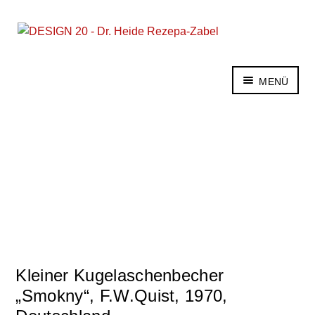
Zur
Zum
Navigation
Inhalt
springen
springen
MENÜ
Dekaden
Warenarten
Glossar
Für Verkäufer
Experten-Forum
Kontakt
English
Kleiner Kugelaschenbecher
„Smokny“, F.W.Quist, 1970,