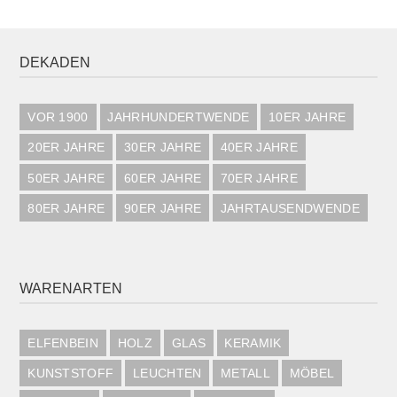
DEKADEN
VOR 1900
JAHRHUNDERTWENDE
10ER JAHRE
20ER JAHRE
30ER JAHRE
40ER JAHRE
50ER JAHRE
60ER JAHRE
70ER JAHRE
80ER JAHRE
90ER JAHRE
JAHRTAUSENDWENDE
WARENARTEN
ELFENBEIN
HOLZ
GLAS
KERAMIK
KUNSTSTOFF
LEUCHTEN
METALL
MÖBEL