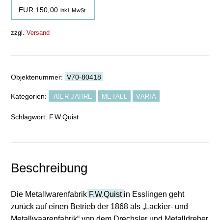
EUR
150,00
inkl. MwSt.
zzgl.
Versand
Objektenummer:
V70-80418
Kategorien:
70ER JAHRE
METALL
VARIA
Schlagwort:
F.W.Quist
Beschreibung
Die Metallwarenfabrik
F.W.Quist
in Esslingen geht
zurück auf einen Betrieb der 1868 als „Lackier- und
Metallwaarenfabrik“ von dem Drechsler und Metalldreher