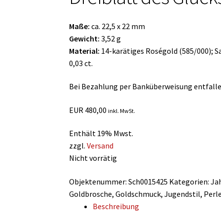
Maße:
ca. 22,5 x 22 mm
Gewicht:
3,52 g
Material:
14-karätiges Roségold (585/000); S
0,03 ct.
Bei Bezahlung per Banküberweisung entfalle
EUR
480,00
inkl. MwSt.
Enthält 19% Mwst.
zzgl.
Versand
Nicht vorrätig
Objektenummer:
Sch0015425
Kategorien:
Ja
Goldbrosche
,
Goldschmuck
,
Jugendstil
,
Perl
Beschreibung