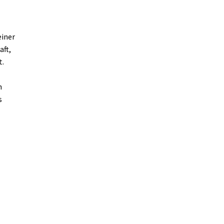
einer
aft,
t.
n
s