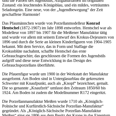
sind die Farben des Jugendstils, Aufglasurfarben im originalen
Zustand: ein leuchtendes Königsblau, und ein mildes, verträumtes
Seladongrün. Eine neue, von der „Jugendbewegung“ der Zeit
geschaffene Harmonie!
Das Pfaumännchen wurde von Porzellanmodelleur
Konrad
Hentschel
(1872-1907) im Jahr 1898 entworfen. Hentschel war als
Modelleur von 1897 bis 1907 für die Meißener Manufaktur tätig
und wurde vor allem mit seinem Entwurf des Krokus-Dejeuners von
1896 und durch die Serie an kleinen Kinderfiguren von 1904-1905
bekannt. Mit dem Service, das in Form und Staffage die
Krokusblüte nachahmt, schaffte Hentschel das erste
Gebrauchsgeschirr, das geschlossen die Formen des Jugendstils
aufgriff und diese neue Entwicklung in das Design des
Gebrauchsporzellans überführte.
Die Pfauenfigur wurde um 1900 in der Werkstatt der Manufaktur
ausgeformt. Am Boden sind in Unterglasurblau die gekreuzten
Schwerter mit Knaufpunkt, auch als „Knopf“ bezeichnet, gemalt.
Die so genannte „Knaufzeit“ umfasst den Zeitraum 1850/60 bis
1924. Am Boden ist zudem die Modellnummer R172 eingeritzt.
Die Porzellanmanufaktur Meißen wurde 1710 als „Königlich-
Polnische und Kurfürstlich-Sächsische Porzellan-Manufaktur“
gegründet. Als „Königlich-Sächsische Porzellan-Manufaktur
Meißen“ ging sie 1806 aus dem Besitz der Krone in das Eigentum