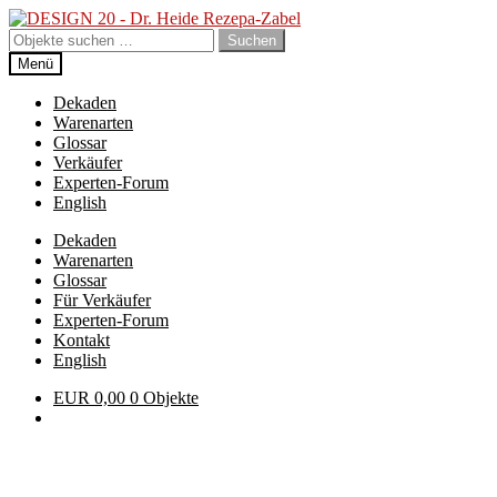
Zur
Zum
Navigation
Inhalt
Suchen
Suchen
springen
springen
nach:
Menü
Dekaden
Warenarten
Glossar
Verkäufer
Experten-Forum
English
Dekaden
Warenarten
Glossar
Für Verkäufer
Experten-Forum
Kontakt
English
EUR
0,00
0 Objekte