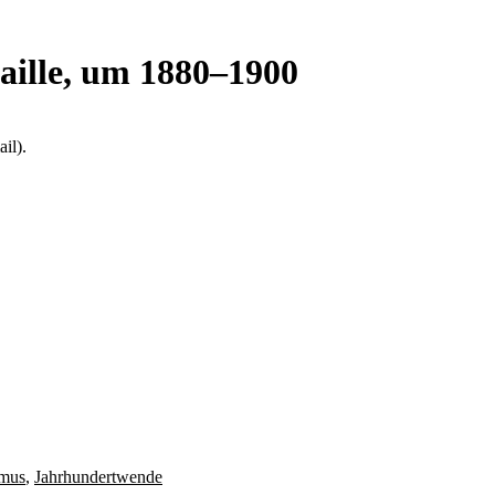
aille, um 1880–1900
il).
smus
,
Jahrhundertwende