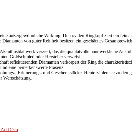
seine außergewöhnliche Wirkung. Den ovalen Ringkopf ziert ein fein a
Die Diamanten von guter Reinheit besitzen ein geschätztes Gesamtgewich
m Akanthusblattwerk verziert, das die qualitätvolle handwerkliche Ausfü
nnten Goldschmied oder Hersteller verweist.
haft reflektierenden Diamanten verkörpert der Ring die charakteristis
 und eine bemerkenswerte Präsenz.
lobungs-, Erinnerungs- und Geschenkstücke. Heute zählen sie zu den ge
r Wertschätzung.