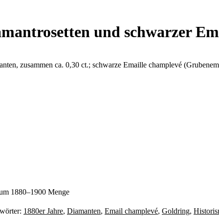
iamantrosetten und schwarzer Em
manten, zusammen ca. 0,30 ct.; schwarze Emaille champlevé (Grubenema
e, um 1880–1900 Menge
wörter:
1880er Jahre
,
Diamanten
,
Email champlevé
,
Goldring
,
Histori