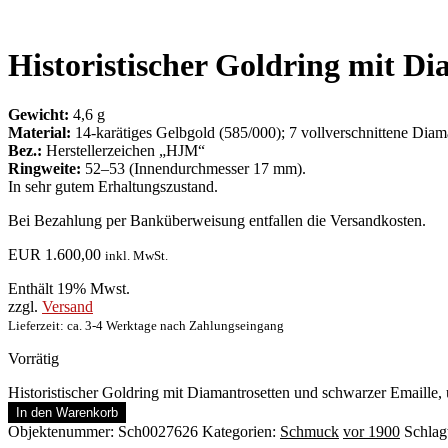
Historistischer Goldring mit D
Gewicht:
4,6 g
Material:
14-karätiges Gelbgold (585/000); 7 vollverschnittene Dia
Bez.:
Herstellerzeichen „HJM“
Ringweite:
52–53 (Innendurchmesser 17 mm).
In sehr gutem Erhaltungszustand.
Bei Bezahlung per Banküberweisung entfallen die Versandkosten.
EUR
1.600,00
inkl. MwSt.
Enthält 19% Mwst.
zzgl.
Versand
Lieferzeit: ca. 3-4 Werktage nach Zahlungseingang
Vorrätig
Historistischer Goldring mit Diamantrosetten und schwarzer Emaill
In den Warenkorb
Objektenummer:
Sch0027626
Kategorien:
Schmuck
vor 1900
Schlag