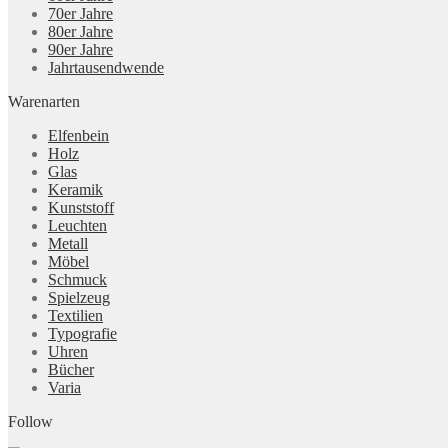
70er Jahre
80er Jahre
90er Jahre
Jahrtausendwende
Warenarten
Elfenbein
Holz
Glas
Keramik
Kunststoff
Leuchten
Metall
Möbel
Schmuck
Spielzeug
Textilien
Typografie
Uhren
Bücher
Varia
Follow