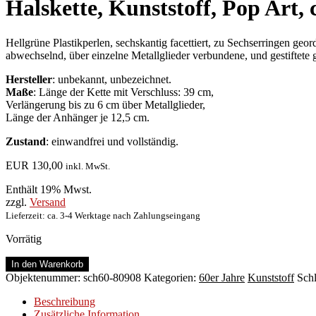
Halskette, Kunststoff, Pop Art, 
Hellgrüne Plastikperlen, sechskantig facettiert, zu Sechserringen ge
abwechselnd, über einzelne Metallglieder verbundene, und gestiftete 
Hersteller
: unbekannt, unbezeichnet.
Maße
: Länge der Kette mit Verschluss: 39 cm,
Verlängerung bis zu 6 cm über Metallglieder,
Länge der Anhänger je 12,5 cm.
Zustand
: einwandfrei und vollständig.
EUR
130,00
inkl. MwSt.
Enthält 19% Mwst.
zzgl.
Versand
Lieferzeit: ca. 3-4 Werktage nach Zahlungseingang
Vorrätig
Halskette,
In den Warenkorb
Kunststoff,
Objektenummer:
sch60-80908
Kategorien:
60er Jahre
Kunststoff
Sch
Pop
Art,
Beschreibung
ca.
Zusätzliche Information