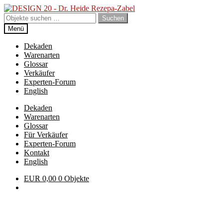
Zur
Zum
Navigation
Inhalt
Suchen
Suchen
springen
springen
nach:
Menü
Dekaden
Warenarten
Glossar
Verkäufer
Experten-Forum
English
Dekaden
Warenarten
Glossar
Für Verkäufer
Experten-Forum
Kontakt
English
EUR
0,00
0 Objekte