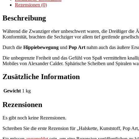
1965
Rezensionen (0)
Menge
Beschreibung
Während die Zwanziger eher unbeschwert waren, die Dreißiger die Ära
Konformität, brachten die Sechziger vor allem tief greifende gesellsc
Durch die
Hippiebewegung
und
Pop Art
nahm auch das äußere Ersc
Die unbegrenzte Freiheit und das Gefühl von Spaß vermittelten kna
Mobiles von Alexander Calder. Sphärische Scheiben und Spiralen war
Zusätzliche Information
Gewicht
1 kg
Rezensionen
Es gibt noch keine Rezensionen.
Schreiben Sie die erste Rezension für „Halskette, Kunststoff, Pop Art
Sie müssen
angemeldet
sein, um eine Rezension veröffentlichen zu k