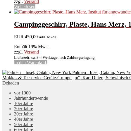
zzgl.
Versand
Weiterlesen
Campinggeschirr, Plaste, Hans Merz, 1
EUR
450,00
inkl. MwSt.
Enthält 19% Mwst.
zzgl.
Versand
Lieferzeit: ca. 3-4 Werktage nach Zahlungseingang
In den Warenkorb
Palmen - Insel, Catalin, New Y
Mokka- & Teeservice Geräte-Gruppe „m“, Karl Dittert, Schwäbisch
Dekaden
vor 1900
Jahrhundertwende
10er Jahre
20er Jahre
30er Jahre
40er Jahre
50er Jahre
60er Jahre