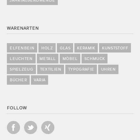
JAHRTAUSENDWENDE
WARENARTEN
ELFENBEIN
HOLZ
GLAS
KERAMIK
KUNSTSTOFF
LEUCHTEN
METALL
MÖBEL
SCHMUCK
SPIELZEUG
TEXTILIEN
TYPOGRAFIE
UHREN
BÜCHER
VARIA
FOLLOW