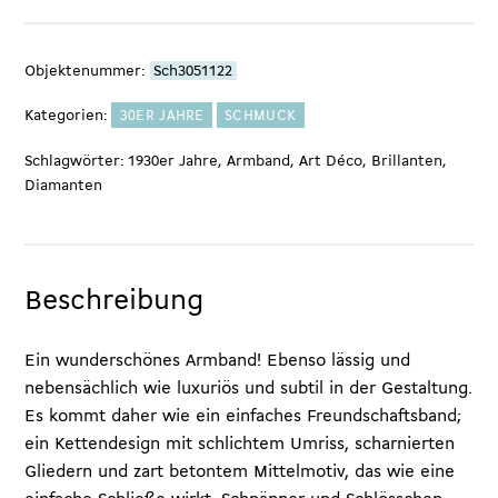
Platin
mit
Objektenummer:
Sch3051122
Brillanten,
um
Kategorien:
30ER JAHRE
SCHMUCK
1930
Schlagwörter:
1930er Jahre
,
Armband
,
Art Déco
,
Brillanten
,
Menge
Diamanten
Beschreibung
Ein wunderschönes Armband! Ebenso lässig und
nebensächlich wie luxuriös und subtil in der Gestaltung.
Es kommt daher wie ein einfaches Freundschaftsband;
ein Kettendesign mit schlichtem Umriss, scharnierten
Gliedern und zart betontem Mittelmotiv, das wie eine