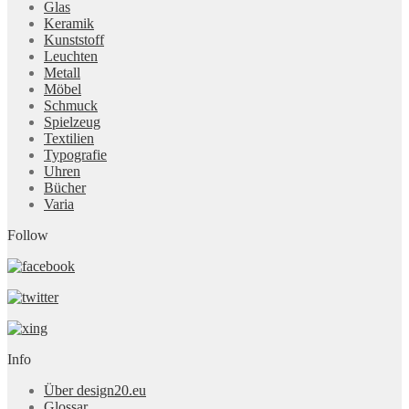
Glas
Keramik
Kunststoff
Leuchten
Metall
Möbel
Schmuck
Spielzeug
Textilien
Typografie
Uhren
Bücher
Varia
Follow
Info
Über design20.eu
Glossar