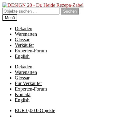
Zur
Zum
Navigation
Inhalt
Suchen
Suchen
springen
springen
nach:
Menü
Dekaden
Warenarten
Glossar
Verkäufer
Experten-Forum
English
Dekaden
Warenarten
Glossar
Für Verkäufer
Experten-Forum
Kontakt
English
EUR
0,00
0 Objekte