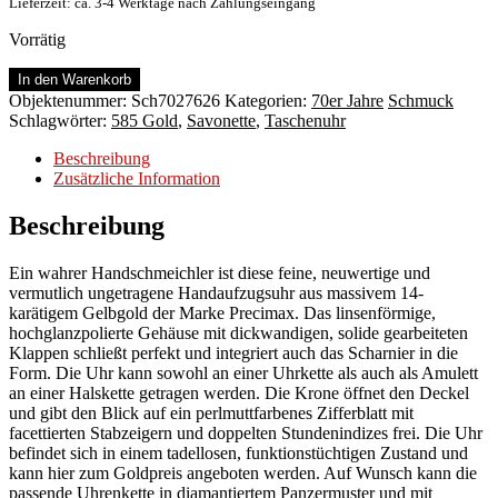
Lieferzeit: ca. 3-4 Werktage nach Zahlungseingang
Vorrätig
Feine
In den Warenkorb
schlanke
Objektenummer:
Sch7027626
Kategorien:
70er Jahre
Schmuck
Savonette,
Schlagwörter:
585 Gold
,
Savonette
,
Taschenuhr
585er
Gelbgold,
Beschreibung
1970er
Zusätzliche Information
Jahre
Menge
Beschreibung
Ein wahrer Handschmeichler ist diese feine, neuwertige und
vermutlich ungetragene Handaufzugsuhr aus massivem 14-
karätigem Gelbgold der Marke Precimax. Das linsenförmige,
hochglanzpolierte Gehäuse mit dickwandigen, solide gearbeiteten
Klappen schließt perfekt und integriert auch das Scharnier in die
Form. Die Uhr kann sowohl an einer Uhrkette als auch als Amulett
an einer Halskette getragen werden. Die Krone öffnet den Deckel
und gibt den Blick auf ein perlmuttfarbenes Zifferblatt mit
facettierten Stabzeigern und doppelten Stundenindizes frei. Die Uhr
befindet sich in einem tadellosen, funktionstüchtigen Zustand und
kann hier zum Goldpreis angeboten werden. Auf Wunsch kann die
passende Uhrenkette in diamantiertem Panzermuster und mit