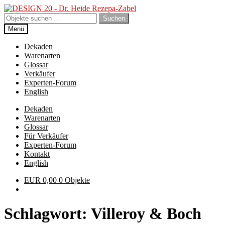
Zur
Zum
Navigation
Inhalt
Suchen
Suchen
springen
springen
nach:
Menü
Dekaden
Warenarten
Glossar
Verkäufer
Experten-Forum
English
Dekaden
Warenarten
Glossar
Für Verkäufer
Experten-Forum
Kontakt
English
EUR
0,00
0 Objekte
Schlagwort:
Villeroy & Boch