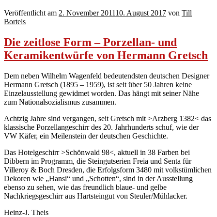
Veröffentlicht am
2. November 2011
10. August 2017
von
Till
Bortels
Die zeitlose Form – Porzellan- und
Keramikentwürfe von Hermann Gretsch
Dem neben Wilhelm Wagenfeld bedeutendsten deutschen Designer
Hermann Gretsch (1895 – 1959), ist seit über 50 Jahren keine
Einzelausstellung gewidmet worden. Das hängt mit seiner Nähe
zum Nationalsozialismus zusammen.
Achtzig Jahre sind vergangen, seit Gretsch mit >Arzberg 1382< das
klassische Porzellangeschirr des 20. Jahrhunderts schuf, wie der
VW Käfer, ein Meilenstein der deutschen Geschichte.
Das Hotelgeschirr >Schönwald 98<, aktuell in 38 Farben bei
Dibbern im Programm, die Steingutserien Freia und Senta für
Villeroy & Boch Dresden, die Erfolgsform 3480 mit volkstümlichen
Dekoren wie „Hansi“ und „Schotten“, sind in der Ausstellung
ebenso zu sehen, wie das freundlich blaue- und gelbe
Nachkriegsgeschirr aus Hartsteingut von Steuler/Mühlacker.
Heinz-J. Theis