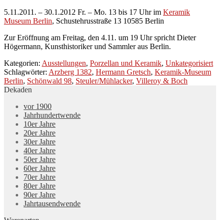
5.11.2011. – 30.1.2012 Fr. – Mo. 13 bis 17 Uhr im
Keramik
Museum Berlin
, Schustehrusstraße 13 10585 Berlin
Zur Eröffnung am Freitag, den 4.11. um 19 Uhr spricht Dieter
Högermann, Kunsthistoriker und Sammler aus Berlin.
Kategorien:
Ausstellungen
,
Porzellan und Keramik
,
Unkategorisiert
Schlagwörter:
Arzberg 1382
,
Hermann Gretsch
,
Keramik-Museum
Berlin
,
Schönwald 98
,
Steuler/Mühlacker
,
Villeroy & Boch
Dekaden
vor 1900
Jahrhundertwende
10er Jahre
20er Jahre
30er Jahre
40er Jahre
50er Jahre
60er Jahre
70er Jahre
80er Jahre
90er Jahre
Jahrtausendwende