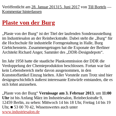
Veröffentlicht am
28. Januar 2013
15. Juni 2017
von
Till Bortels
—
Kommentar hinterlassen
Plaste von der Burg
„Plaste von der Burg“ ist der Titel der laufenden Sonderausstellung
im Industriesalon an der Reinbeckstraße. Dabei steht die „Burg“ für
die Hochschule für industrielle Formgestaltung in Halle, Burg
Giebichenstein. Zusammengetragen hat die Exponate der Berliner
Architekt Richard Anger, Sammler des „DDR-Designdepots“.
Im Jahr 1958 hatte die staatliche Plankommission der DDR die
Verdoppelung der Chemieproduktion beschlossen. Fortan war fast
kein Lebensbereich mehr davon ausgenommen, in den
Kunststoffartikel Einzug hielten. Aller Voruteile zum Trotz sind hier
designgeschichtlich äußerst interessante Entwürfe entstanden, die es
sich lohnt anzusehen.
„Plaste von der Burg“
Vernissage am 3. Februar 2013
, um
11:00
Uhr
ist bis Anfang März im Industriesalon, Reinbeckstraße 9,
12459 Berlin, zu sehen: Mittwoch 14 bis 18 Uhr, Freitag 14 bis 19
Uhr, ■ 53 00 70 42, Wissenswertes auch unter
www.industriesalon.de