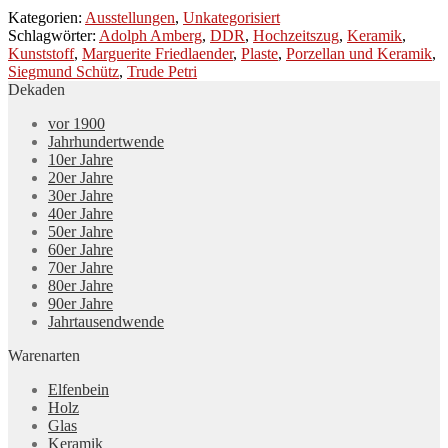
Kategorien:
Ausstellungen
,
Unkategorisiert
Schlagwörter:
Adolph Amberg
,
DDR
,
Hochzeitszug
,
Keramik
,
Kunststoff
,
Marguerite Friedlaender
,
Plaste
,
Porzellan und Keramik
,
Siegmund Schütz
,
Trude Petri
Dekaden
vor 1900
Jahrhundertwende
10er Jahre
20er Jahre
30er Jahre
40er Jahre
50er Jahre
60er Jahre
70er Jahre
80er Jahre
90er Jahre
Jahrtausendwende
Warenarten
Elfenbein
Holz
Glas
Keramik