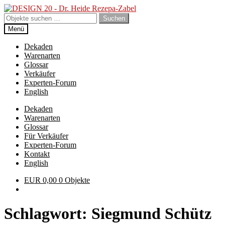
Zur
Zum
Navigation
Inhalt
Suchen
Suchen
springen
springen
nach:
Menü
Dekaden
Warenarten
Glossar
Verkäufer
Experten-Forum
English
Dekaden
Warenarten
Glossar
Für Verkäufer
Experten-Forum
Kontakt
English
EUR
0,00
0 Objekte
Schlagwort:
Siegmund Schütz