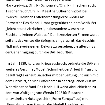
Marktredwitz/Ofr.; PF Schönwald/Ofr.; PF Tirschenreuth,
Tirschenreuth/Ofr.; PF Kaestner, Oberhohndorf bei
Zwickau. Heinrich Löffelhardt fungierte wieder als
Entwerfer. Das Modell II war gegenüber seinem Vorläufer
„leichter und zierlicher“, insbesondere wiesen die
Flachteile keinen Wulst auf. Den lizenzierten Firmen wurde
seitens des Amtes die Befugnis eingeräumt, das Geschirr
Nr.II mit zwei eigenen Dekors zu versehen, die allerdings
der Genehmigung durch die DAF bedurften.
Im Jahr 1939, kurz vor Kriegsausbruch, ordnete die DAF ein
weiteres Geschirr „Modell Schönheit der Arbeit III“ an und
beauftragte erneut Bauscher mit der Leitung und auch mit
dem Entwurf, da sich Löffelhardt in der fraglichen Zeit im
Wehrdienst befand. Das Modell III weist Ähnlichkeiten zu
dem von Wolfgang von Wersin 1942 für Bauscher
entwickelten Hotelgeschirr „Form Europa“ auf, mit
Übernahmen von Formen des Modell I und des von