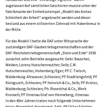
zugelassen Auf sämtlichen Geschirren musste unter der
Fabrikmarke der Einheitsstempel „Modell des Amtes
Schönheit der Arbeit“ angebracht werden und dieser
bestand aus einem stilisierten Zahnrad mit Hakenkreuz in
der Mitte.
Für das Modell I hatte die DAF unter Mitsprache der
zuständigen DAF-Gaubetriebsgemeinschaften und der
DAF-Reichsbetriebsgemeinschaft „Stein und Erde“ 1936
zunächst zehn Betriebe ausgesucht: Gebr. Bauscher,
Weiden; Lorenz Hutschenreuther; Selb; C.M.
Hutschenreuther, Hohenberg/Eger; PF C. Tielsch,
Waldenburg-Altwasser, Schlesien; PF Stadtlengsfeld; PF
Königszelt, Schlesien; PF Heinrich & Co., Selb; PF Krister,
Waldenburg; Schlesien; Ph. Rosenthal & Co., Werk
Kronach; PF Ilmenau Graf von Henneberg, Ilmenau.
In den 40er Jahren traten noch folgende Unternehmen
hinzu: Rosenthal-Hauptwerk, Selb, PF Oskar Schaller,