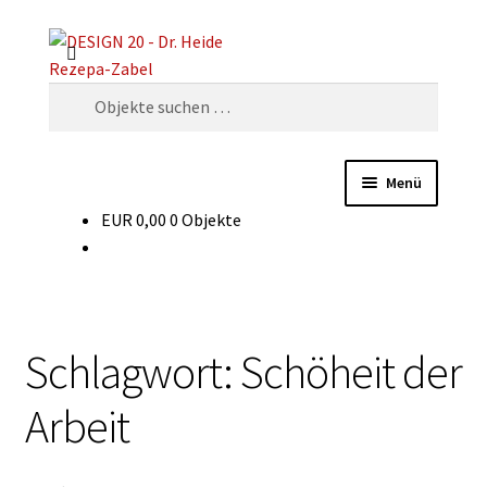
Zur
Zum
Suchen
Navigation
Inhalt
springen
springen
Suchen
nach:
Menü
EUR
0,00
0 Objekte
Dekaden
Warenarten
Glossar
Schlagwort:
Schöheit der
Für Verkäufer
Arbeit
Experten-Forum