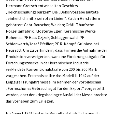
Hermann Gretsch entwickelten Geschirrs
„Reichsschulungsburgen“. Die „Dekorvorgabe lautete
„einheitlich mit zwei roten Linien“. Zu den Herstellern
gehörten: Gebr. Bauscher, Weiden; Gräfl. Thun’sche
Porzellanfabrik, Klösterle/Eger; Keramische Werke
Bohemia; PF Hass Czjzek, Schlaggenwald; PF
Schlenwerth/Josef Pfeiffer; PF R. Kämpf, Grünlass bei
Neusattl. Um zu verhindern, dass Firmen die Aufnahme der
Produktion verweigerten, war eine Förderungsabgabe für
Forschungszwecke in der keramischen Industrie
verkleidete Konventionalstrafe von 200 bis 300 Mark
vorgesehen. Erstmals sollte das Modell II 1942 auf der
Leipziger Frühjahrsmesse im Rahmen der Vorbildschau
„Formschönes Gebrauchsgut für den Export“ vorgestellt
werden, aber der kriegsbedingte Ausfall der Messe brachte
das Vorhaben zum Erliegen.
Im August 1941 legte die Porzellanfabirk Tichenreuth