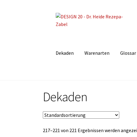
Zur
Zum
Navigation
Inhalt
springen
springen
Dekaden
Warenarten
Glossar
Dekaden
217–221 von 221 Ergebnissen werden angeze