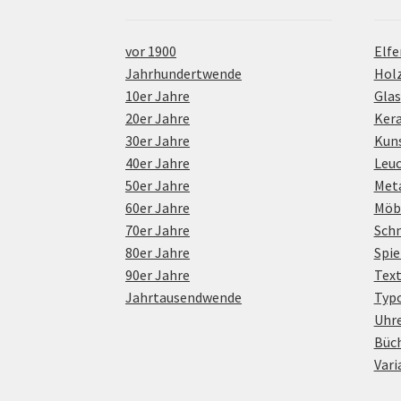
vor 1900
Elfe
Jahrhundertwende
Hol
10er Jahre
Glas
20er Jahre
Ker
30er Jahre
Kuns
40er Jahre
Leu
50er Jahre
Meta
60er Jahre
Möb
70er Jahre
Sch
80er Jahre
Spie
90er Jahre
Text
Jahrtausendwende
Typo
Uhr
Büc
Vari