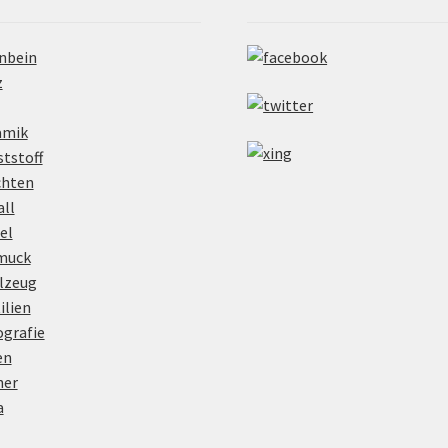
nbein
z
amik
tstoff
chten
ll
el
muck
lzeug
ilien
grafie
en
her
a