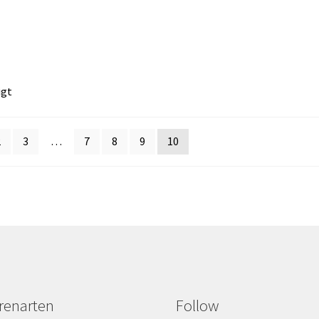
igt
2
3
…
7
8
9
10
renarten
Follow