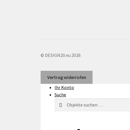
© DESIGN20.eu 2026
Vertrag widerrufen
Ihr Konto
Suche
Suchen
Suchen
nach: