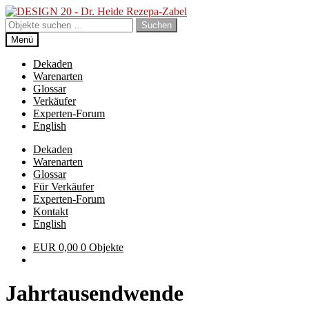
Zur
Zum
Navigation
Inhalt
Suchen
Suchen
springen
springen
nach:
Menü
Dekaden
Warenarten
Glossar
Verkäufer
Experten-Forum
English
Dekaden
Warenarten
Glossar
Für Verkäufer
Experten-Forum
Kontakt
English
EUR
0,00
0 Objekte
Jahrtausendwende