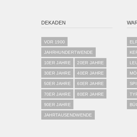
DEKADEN
WA
VOR 1900
EL
JAHRHUNDERTWENDE
KE
10ER JAHRE
20ER JAHRE
LE
30ER JAHRE
40ER JAHRE
MÖ
50ER JAHRE
60ER JAHRE
SP
70ER JAHRE
80ER JAHRE
TY
90ER JAHRE
BÜ
JAHRTAUSENDWENDE