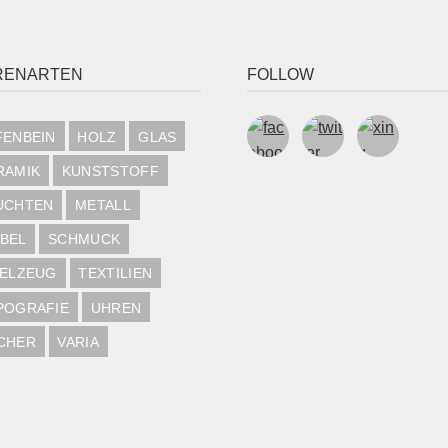
RENARTEN
FOLLOW
FENBEIN
HOLZ
GLAS
RAMIK
KUNSTSTOFF
UCHTEN
METALL
BEL
SCHMUCK
IELZEUG
TEXTILIEN
POGRAFIE
UHREN
CHER
VARIA