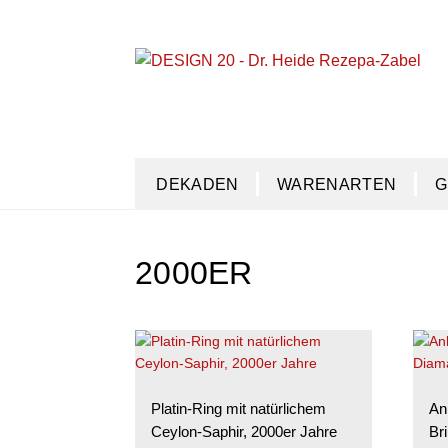
Zur
Zum
Navigation
Inhalt
springen
springen
DEKADEN
WARENARTEN
G
2000ER
Platin-Ring mit natürlichem
An
Ceylon-Saphir, 2000er Jahre
Bri