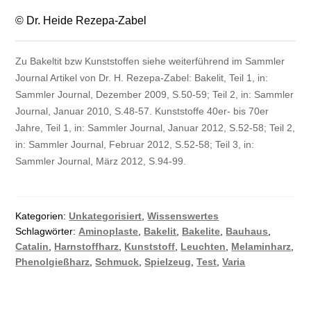
© Dr. Heide Rezepa-Zabel
Zu Bakeltit bzw Kunststoffen siehe weiterführend im Sammler
Journal Artikel von Dr. H. Rezepa-Zabel: Bakelit, Teil 1, in:
Sammler Journal, Dezember 2009, S.50-59; Teil 2, in: Sammler
Journal, Januar 2010, S.48-57. Kunststoffe 40er- bis 70er
Jahre, Teil 1, in: Sammler Journal, Januar 2012, S.52-58; Teil 2,
in: Sammler Journal, Februar 2012, S.52-58; Teil 3, in:
Sammler Journal, März 2012, S.94-99.
Kategorien:
Unkategorisiert
,
Wissenswertes
Schlagwörter:
Aminoplaste
,
Bakelit
,
Bakelite
,
Bauhaus
,
Catalin
,
Harnstoffharz
,
Kunststoff
,
Leuchten
,
Melaminharz
,
Phenolgießharz
,
Schmuck
,
Spielzeug
,
Test
,
Varia