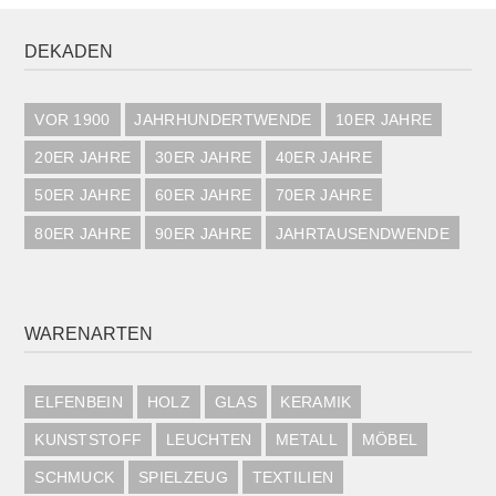
DEKADEN
VOR 1900
JAHRHUNDERTWENDE
10ER JAHRE
20ER JAHRE
30ER JAHRE
40ER JAHRE
50ER JAHRE
60ER JAHRE
70ER JAHRE
80ER JAHRE
90ER JAHRE
JAHRTAUSENDWENDE
WARENARTEN
ELFENBEIN
HOLZ
GLAS
KERAMIK
KUNSTSTOFF
LEUCHTEN
METALL
MÖBEL
SCHMUCK
SPIELZEUG
TEXTILIEN