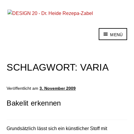
Zur
Zum
Navigation
Inhalt
springen
springen
MENÜ
Dekaden
Warenarten
Glossar
SCHLAGWORT:
VARIA
Für Verkäufer
Experten-Forum
Kontakt
Veröffentlicht am
3. November 2009
English
Bakelit erkennen
Grundsätzlich lässt sich ein künstlicher Stoff mit