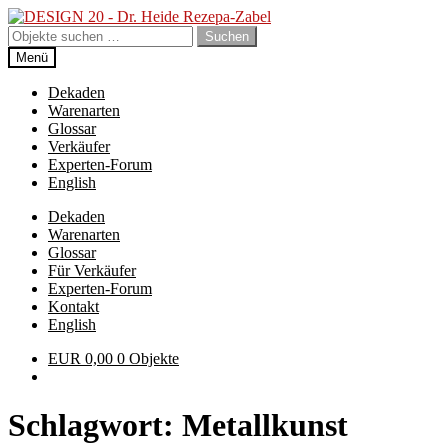
Zur
Zum
Navigation
Inhalt
Suchen
Suchen
springen
springen
nach:
Menü
Dekaden
Warenarten
Glossar
Verkäufer
Experten-Forum
English
Dekaden
Warenarten
Glossar
Für Verkäufer
Experten-Forum
Kontakt
English
EUR
0,00
0 Objekte
Schlagwort:
Metallkunst