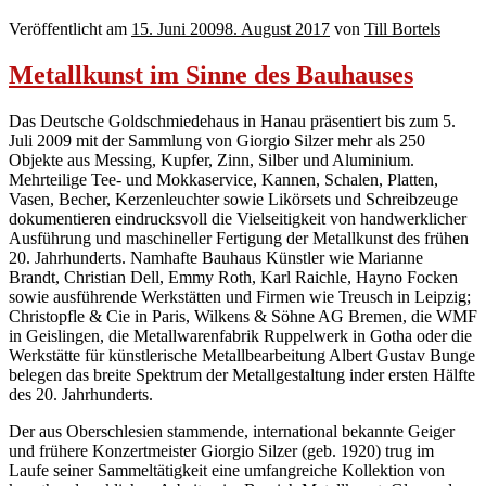
Veröffentlicht am
15. Juni 2009
8. August 2017
von
Till Bortels
Metallkunst im Sinne des Bauhauses
Das Deutsche Goldschmiedehaus in Hanau präsentiert bis zum 5.
Juli 2009 mit der Sammlung von Giorgio Silzer mehr als 250
Objekte aus Messing, Kupfer, Zinn, Silber und Aluminium.
Mehrteilige Tee- und Mokkaservice, Kannen, Schalen, Platten,
Vasen, Becher, Kerzenleuchter sowie Likörsets und Schreibzeuge
dokumentieren eindrucksvoll die Vielseitigkeit von handwerklicher
Ausführung und maschineller Fertigung der Metallkunst des frühen
20. Jahrhunderts. Namhafte Bauhaus Künstler wie Marianne
Brandt, Christian Dell, Emmy Roth, Karl Raichle, Hayno Focken
sowie ausführende Werkstätten und Firmen wie Treusch in Leipzig;
Christopfle & Cie in Paris, Wilkens & Söhne AG Bremen, die WMF
in Geislingen, die Metallwarenfabrik Ruppelwerk in Gotha oder die
Werkstätte für künstlerische Metallbearbeitung Albert Gustav Bunge
belegen das breite Spektrum der Metallgestaltung inder ersten Hälfte
des 20. Jahrhunderts.
Der aus Oberschlesien stammende, international bekannte Geiger
und frühere Konzertmeister Giorgio Silzer (geb. 1920) trug im
Laufe seiner Sammeltätigkeit eine umfangreiche Kollektion von