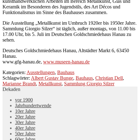
kunsthandwerklichen Arbeiten im Bereich Metallkunst, Glas und
Keramik im Besonderen des Jugendstils, des Art Décos und
Funktionalismus im Sinne des Bauhauses zusammen.
Die Ausstellung „Metallkunst im Umbruch 1920er bis 1950er Jahre.
Sammlung Giorgio Silzer“ ist täglich, außer montags, von 11.00 bis
17.00 Uhr, bis 5. Juli im Deutschen Goldschmiedehaus Hanau zu
sehen.
Deutsches Goldschmiedehaus Hanau, Altstädter Markt 6, 63450
Hanau.
www.gfg-hanau.de,
www.museen-hanau.de
Kategorien:
Ausstellungen
,
Bauhaus
Schlagwörter:
Albert Gustav Bunge
,
Bauhaus
,
Christian Dell
,
Marianne Brandt
,
Metallkunst
,
Sammlung Giorgio Silzer
Dekaden
vor 1900
Jahrhundertwende
10er Jahre
20er Jahre
30er Jahre
40er Jahre
50er Jahre
60er Jahre