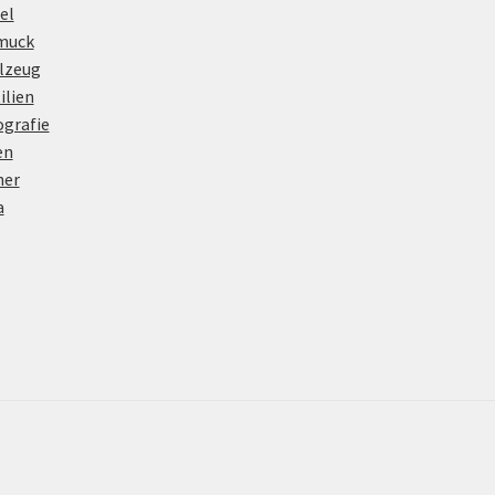
el
muck
lzeug
ilien
grafie
en
her
a