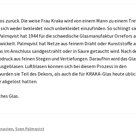
s zurück. Die weise Frau Kraka wird von einem Mann zu einem Tre
 sich weder bekleidet noch unbekleidet einzufinden. So schlingt si
n Palmqvist hat 1944 für die schwedische Glasmanufaktur Orrefors a
ickelt. Palmqvist hat Netze aus feinem Draht oder Kunststoffe a
as im Anschluss sandgestrahlt oder in Säure getaucht wird. Nach 
druck aus feinen Stegen und Vertiefungen. Daraufhin wird das Gla
usgeblasen. Luftblasen können sich bei diesem Prozess in den
urden sie Teil des Dekors, als auch die für KRAKA-Glas heute übli
r abgelöst hatten.
ches Glas.
inavien
,
Sven Palmqvist