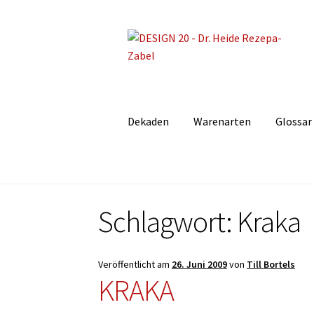
Zur
Zum
Navigation
Inhalt
springen
springen
Dekaden
Warenarten
Glossar
Schlagwort:
Kraka
Veröffentlicht am
26. Juni 2009
von
Till Bortels
KRAKA