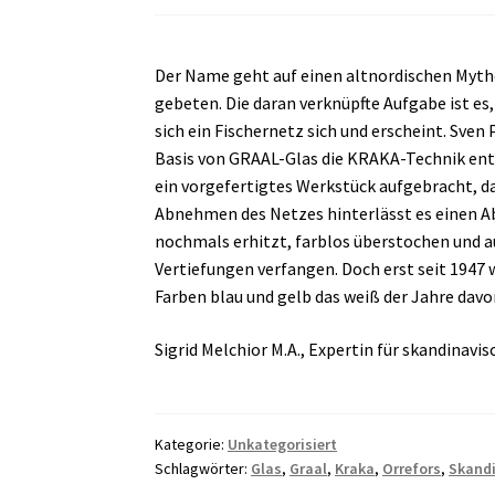
Der Name geht auf einen altnordischen Mytho
gebeten. Die daran verknüpfte Aufgabe ist es,
sich ein Fischernetz sich und erscheint. Sve
Basis von GRAAL-Glas die KRAKA-Technik entw
ein vorgefertigtes Werkstück aufgebracht, d
Abnehmen des Netzes hinterlässt es einen Ab
nochmals erhitzt, farblos überstochen und a
Vertiefungen verfangen. Doch erst seit 1947 w
Farben blau und gelb das weiß der Jahre davo
Sigrid Melchior M.A., Expertin für skandinavis
Kategorie:
Unkategorisiert
Schlagwörter:
Glas
,
Graal
,
Kraka
,
Orrefors
,
Skand