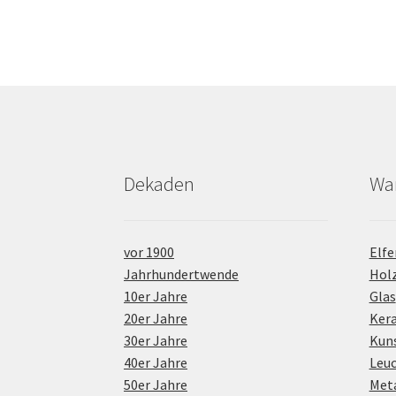
Dekaden
Wa
vor 1900
Elfe
Jahrhundertwende
Hol
10er Jahre
Glas
20er Jahre
Ker
30er Jahre
Kuns
40er Jahre
Leu
50er Jahre
Meta