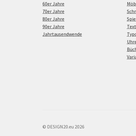
60er Jahre
Möb
70er Jahre
Sch
80er Jahre
Spie
90er Jahre
Text
Jahrtausendwende
Typo
Uhr
Büc
Vari
© DESIGN20.eu 2026