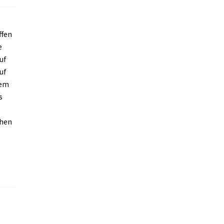
ffen
e
uf
uf
dem
s
chen