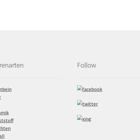
renarten
Follow
nbein
z
amik
tstoff
chten
ll