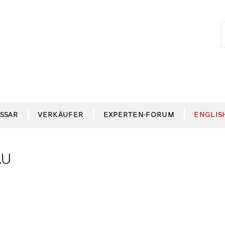
S
S
n
SSAR
VERKÄUFER
EXPERTEN-FORUM
ENGLIS
AU