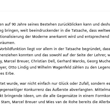
en auf 90 Jahre seines Bestehen zurückblicken kann und desha
 bringen, weit beeindruckender in die Tatsache, dass weltw
ationalisierung der Moderne anerkannt wird und entspreche
nräumen.
rbildfunktion liegt vor allem in der Tatsache begründet, das
menziehen konnten und das sowohl auf der Seite der Lehrer, w
gy, Marcel Breuer, Christian Dell, Gerhard Marcks, Georg Muc
ayer, Otto Lindig und Wilhelm Wagenfeld zählen zu den Lege
ves Erbe.
t wurde, war nicht einfach nur Glück oder Zufall, sondern es
n gegenseitiger Konkurrenz das Äußerste abverlangten. Mittel
nkt bringende Ideen, um die alle Gegensätze in einem Formko
 Stam, Marcel Breuer und Mies van de Rohe bereits die Allerb