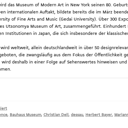
 wird das Museum of Modern Art in New York seinen 80. Geburt
n internationalen Auftakt, bildete bereits die im März beend
rsity of Fine Arts and Music (Gedai University). Über 300 Ex
s Utsonomya Museum of Art, zusammengeführt. Einhundert Ki
 Institutionen in Japan, die sich insbesondere der klassisc
wird weltweit, allein deutschlandweit in über 50 designrelev
geboten, die zwangsläufig aus dem Fokus der Öffentlichkeit 
wird deshalb in einer Folge auf Sehenswertes hinweisen und
mmen.
iert
ence
,
Bauhaus Museum
,
Christian Dell
,
dessau
,
Herbert Bayer
,
Marian