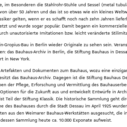
, im Besonderen die Stahlrohr-Stuhle und Sessel (metal tubul
von über 50 Jahren und das ist so etwas wie ein kleines Weltw
ssiker gelten, wenn er es schafft noch nach zehn Jahren liefer
etzt und wurde sogar populär. Damit begann ein kommerzieller
h unautorisierte Imitationen bzw. leicht veränderte Stilimita
n-Gropius-Bau in Berlin wieder Originale zu sehen sein. Veran
en: das Bauhaus-Archiv in Berlin, die Stiftung Bauhaus in Dess
t in New York.
Artefakten und Dokumenten zum Bauhaus, wozu eine einzigar
esitzt das Bauhaus-Archiv. Dagegen ist die Stiftung Bauhaus D
en der Pflege, Erforschung und Vermittlung des Bauhauserbes 
Optionen für die Zukunft aus und entwickelt Entwürfe in Archi
 Teil der Stiftung Klassik. Die historische Sammlung geht dir
e des Bauhauses durch die Stadt Dessau im April 1925 wurd
en aus den Weimarer Bauhaus-Werkstätten ausgesucht, die in d
dessen Sammlung heute ca. 10.000 Exponate aufweist.