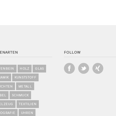
ENARTEN
FOLLOW
FENBEIN
HOLZ
GLAS
RAMIK
KUNSTSTOFF
UCHTEN
METALL
BEL
SCHMUCK
IELZEUG
TEXTILIEN
POGRAFIE
UHREN