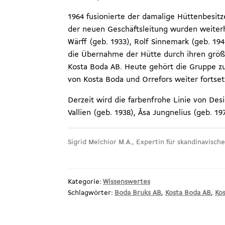
1964 fusionierte der damalige Hüttenbesit
der neuen Geschäftsleitung wurden weiterhi
Wärff (geb. 1933), Rolf Sinnemark (geb. 19
die Übernahme der Hütte durch ihren größt
Kosta Boda AB. Heute gehört die Gruppe z
von Kosta Boda und Orrefors weiter fortset
Derzeit wird die farbenfrohe Linie von Des
Vallien (geb. 1938), Åsa Jungnelius (geb. 19
Sigrid Melchior M.A., Expertin für skandinavische
Kategorie:
Wissenswertes
Schlagwörter:
Boda Bruks AB
,
Kosta Boda AB
,
Ko