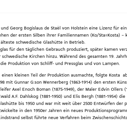
und Georg Bogislaus de Staël von Holstein eine Lizenz für ei
n der ersten Silben ihrer Familiennamen (Ko/Sta=Kosta) – k
älteste schwedische Glashütte in Betrieb.
glas für den täglichen Gebrauch produziert, später kamen ver
ür schwedische Kirchen hinzu. Während des gesamten 19. Jahr
die Produktion von Schliff- und Pressglas und von Lampen.
ch einen kleinen Teil der Produktion ausmachte, folgte Kosta 
898 mit Gunnar G:son Wennerberg (1863-1914) den ersten Künst
ifer Axel Enoch Boman (1875-1949), der Maler Edvin Ollers (1
wald A.F. Dahlskog (1881-1950) und Elis Bergh (1881-1954) die 
 Glashütte bis 1950 und war mit weit über 2500 Entwürfen der
ntwickelte in den 1950er Jahren ein neues Produktionsprogram
 Lindstrand selbst führte neue Verfahren beim Zwischenschichtd