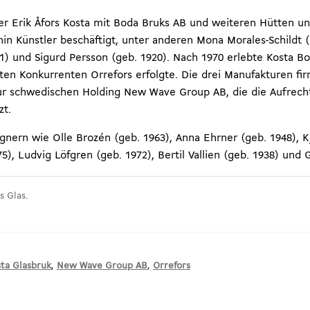
zer Erik Åfors Kosta mit Boda Bruks AB und weiteren Hütten 
n Künstler beschäftigt, unter anderen Mona Morales-Schildt (
41) und Sigurd Persson (geb. 1920). Nach 1970 erlebte Kosta B
en Konkurrenten Orrefors erfolgte. Die drei Manufakturen fi
ur schwedischen Holding New Wave Group AB, die die Aufrec
zt.
ignern wie Olle Brozén (geb. 1963), Anna Ehrner (geb. 1948), 
75), Ludvig Löfgren (geb. 1972), Bertil Vallien (geb. 1938) und
s Glas.
sta Glasbruk
,
New Wave Group AB
,
Orrefors