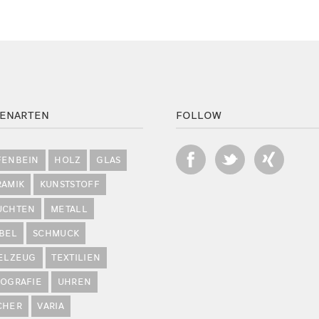
ENARTEN
FOLLOW
FENBEIN
HOLZ
GLAS
RAMIK
KUNSTSTOFF
UCHTEN
METALL
BEL
SCHMUCK
IELZEUG
TEXTILIEN
POGRAFIE
UHREN
CHER
VARIA