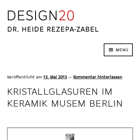
Zur
Zum
Navigation
Inhalt
springen
springen
MENÜ
Dekaden
Warenarten
Veröffentlicht am
13. Mai 2013
—
Kommentar hinterlassen
Glossar
Für Verkäufer
KRISTALLGLASUREN IM
Experten-Forum
Kontakt
KERAMIK MUSEM BERLIN
English