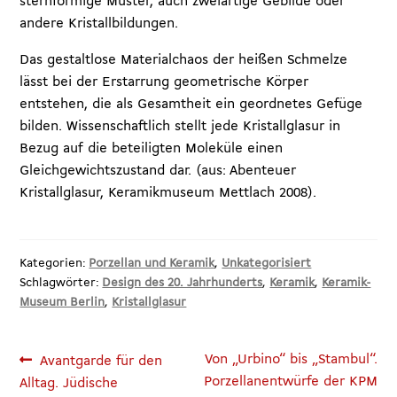
sternförmige Muster, auch zweiartige Gebilde oder
andere Kristallbildungen.
Das gestaltlose Materialchaos der heißen Schmelze
lässt bei der Erstarrung geometrische Körper
entstehen, die als Gesamtheit ein geordnetes Gefüge
bilden. Wissenschaftlich stellt jede Kristallglasur in
Bezug auf die beteiligten Moleküle einen
Gleichgewichtszustand dar. (aus: Abenteuer
Kristallglasur, Keramikmuseum Mettlach 2008).
Kategorien:
Porzellan und Keramik
,
Unkategorisiert
Schlagwörter:
Design des 20. Jahrhunderts
,
Keramik
,
Keramik-
Museum Berlin
,
Kristallglasur
Beitragsnavigation
Vorheriger
Nächster
Von „Urbino“ bis „Stambul“.
Avantgarde für den
Beitrag:
Beitrag:
Porzellanentwürfe der KPM
Alltag. Jüdische