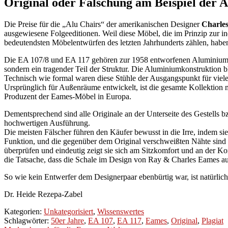
Original oder Fälschung am Beispiel der
Die Preise für die „Alu Chairs“ der amerikanischen Designer
Charle
ausgewiesene Folgeeditionen. Weil diese Möbel, die im Prinzip zur i
bedeutendsten Möbelentwürfen des letzten Jahrhunderts zählen, haben s
Die EA 107/8 und EA 117 gehören zur 1958 entworfenen Aluminium Grou
sondern ein tragender Teil der Struktur. Die Aluminiumkonstruktion bl
Technisch wie formal waren diese Stühle der Ausgangspunkt für viel
Ursprünglich für Außenräume entwickelt, ist die gesamte Kollektion m
Produzent der Eames-Möbel in Europa.
Dementsprechend sind alle Originale an der Unterseite des Gestells bz
hochwertigen Ausführung.
Die meisten Fälscher führen den Käufer bewusst in die Irre, indem 
Funktion, und die gegenüber dem Original verschweißten Nähte sind v
überprüfen und eindeutig zeigt sie sich am Sitzkomfort und an der Ko
die Tatsache, dass die Schale im Design von Ray & Charles Eames au
So wie kein Entwerfer dem Designerpaar ebenbürtig war, ist natürlich
Dr. Heide Rezepa-Zabel
Kategorien:
Unkategorisiert
,
Wissenswertes
Schlagwörter:
50er Jahre
,
EA 107
,
EA 117
,
Eames
,
Original
,
Plagiat