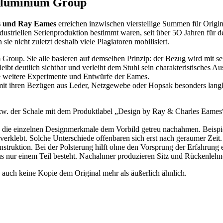
 Aluminium Group
s und Ray Eames
erreichen inzwischen vierstellige Summen für Origin
ndustriellen Serienproduktion bestimmt waren, seit über 5O Jahren für
ie nicht zuletzt deshalb viele Plagiatoren mobilisiert.
p. Sie alle basieren auf demselben Prinzip: der Bezug wird mit seitl
eibt deutlich sichtbar und verleiht dem Stuhl sein charakteristisches Au
e weitere Experimente und Entwürfe der Eames.
it ihren Bezügen aus Leder, Netzgewebe oder Hopsak besonders langlebig
w. der Schale mit dem Produktlabel „Design by Ray & Charles Eames“ ver
sie die einzelnen Designmerkmale dem Vorbild getreu nachahmen. Beis
erklebt. Solche Unterschiede offenbaren sich erst nach geraumer Zeit.
nstruktion. Bei der Polsterung hilft ohne den Vorsprung der Erfahrung 
s nur einem Teil besteht. Nachahmer produzieren Sitz und Rückenlehne
 auch keine Kopie dem Original mehr als äußerlich ähnlich.