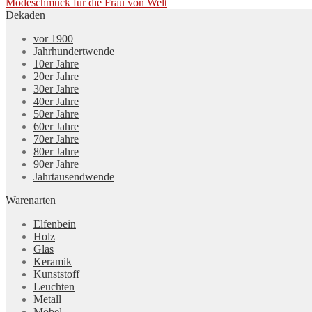
Beitragsnavigation
Nächster
Modeschmuck für die Frau von Welt
Beitrag:
Dekaden
vor 1900
Jahrhundertwende
10er Jahre
20er Jahre
30er Jahre
40er Jahre
50er Jahre
60er Jahre
70er Jahre
80er Jahre
90er Jahre
Jahrtausendwende
Warenarten
Elfenbein
Holz
Glas
Keramik
Kunststoff
Leuchten
Metall
Möbel