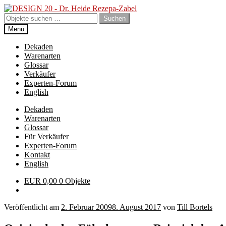
Zur
Zum
Navigation
Inhalt
Suchen
Suchen
springen
springen
nach:
Menü
Dekaden
Warenarten
Glossar
Verkäufer
Experten-Forum
English
Dekaden
Warenarten
Glossar
Für Verkäufer
Experten-Forum
Kontakt
English
EUR
0,00
0 Objekte
Veröffentlicht am
2. Februar 2009
8. August 2017
von
Till Bortels