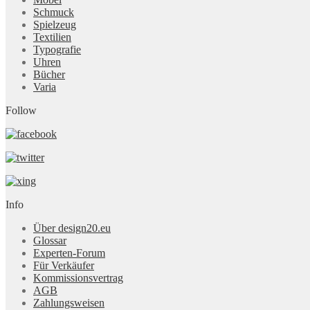
Schmuck
Spielzeug
Textilien
Typografie
Uhren
Bücher
Varia
Follow
Info
Über design20.eu
Glossar
Experten-Forum
Für Verkäufer
Kommissionsvertrag
AGB
Zahlungsweisen