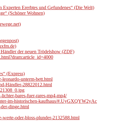
en Experten Ererbtes und Gefundenes“ (Die Welt)
nge“ (Schöner Wohnen)
ewege.net)
orgenpost)
uxfm.de)
d Händler der neuen Trödelshow (ZDF)
.html?dram:article_id=4000
es“ (Express)
r-leonardo-unterm-bett.html
-und-Händler-28822012.html
421308_0.jpg
lichter-bares-fuer-rares-mp4-mp4/
lichter-im-historischen-kaufhaus/#.UyGXQYW2yAc
der-dinge.html
te-werte-oder-bloss-plunder-2132588.html