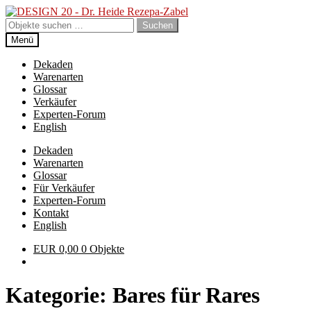
Zur
Zum
Navigation
Inhalt
Suchen
Suchen
springen
springen
nach:
Menü
Dekaden
Warenarten
Glossar
Verkäufer
Experten-Forum
English
Dekaden
Warenarten
Glossar
Für Verkäufer
Experten-Forum
Kontakt
English
EUR
0,00
0 Objekte
Kategorie:
Bares für Rares