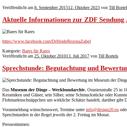
Veröffentlicht am
8. September 2015
12. Oktober 2023
von
Till Borte
Aktuelle Informationen zur ZDF Sendung 
https://www.facebook.com/DrHeideRezepaZabel
Kategorie:
Bares für Rares
Veröffentlicht am
25. Oktober 2010
13. Juli 2017
von
Till Bortels
Sprechstunde: Begutachtung und Bewert
Das
Museum der Dinge – Werkbundarchiv
, Oranienstraße 25 in 
Keramiken und Gläser, sein Silber, seine Schmuckstücke oder Kunsts
Flohmarktsschnäppchen um wirkliche Schätze handelt, darüber gibt D
Voranmeldung wünschenswert, Termine unter
info@design20.eu
ode
Sprechstunden in der Regel jeweils der 2. Freitag im Monat.
Pressestimmen: