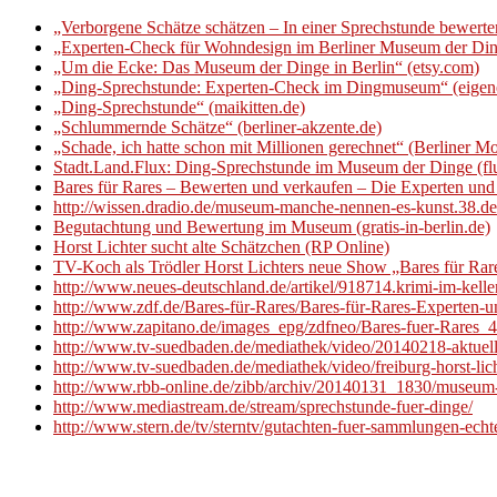
„Verborgene Schätze schätzen – In einer Sprechstunde bewert
„Experten-Check für Wohndesign im Berliner Museum der Di
„Um die Ecke: Das Museum der Dinge in Berlin“ (etsy.com)
„Ding-Sprechstunde: Experten-Check im Dingmuseum“ (eigen
„Ding-Sprechstunde“ (maikitten.de)
„Schlummernde Schätze“ (berliner-akzente.de)
„Schade, ich hatte schon mit Millionen gerechnet“ (Berliner M
Stadt.Land.Flux: Ding-Sprechstunde im Museum der Dinge (fl
Bares für Rares – Bewerten und verkaufen – Die Experten un
http://wissen.dradio.de/museum-manche-nennen-es-kunst.38.de
Begutachtung und Bewertung im Museum (gratis-in-berlin.de)
Horst Lichter sucht alte Schätzchen (RP Online)
TV-Koch als Trödler Horst Lichters neue Show „Bares für Rar
http://www.neues-deutschland.de/artikel/918714.krimi-im-kelle
http://www.zdf.de/Bares-für-Rares/Bares-für-Rares-Experten
http://www.zapitano.de/images_epg/zdfneo/Bares-fuer-Rares_
http://www.tv-suedbaden.de/mediathek/video/20140218-aktuell-
http://www.tv-suedbaden.de/mediathek/video/freiburg-horst-
http://www.rbb-online.de/zibb/archiv/20140131_1830/museum-
http://www.mediastream.de/stream/sprechstunde-fuer-dinge/
http://www.stern.de/tv/sterntv/gutachten-fuer-sammlungen-ech