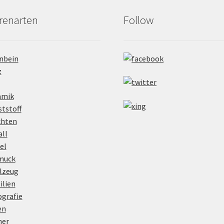
renarten
Follow
nbein
z
amik
tstoff
chten
ll
el
muck
lzeug
ilien
grafie
en
her