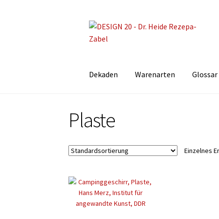
Zur
Zum
Navigation
Inhalt
springen
springen
Dekaden
Warenarten
Glossar
Plaste
Einzelnes E