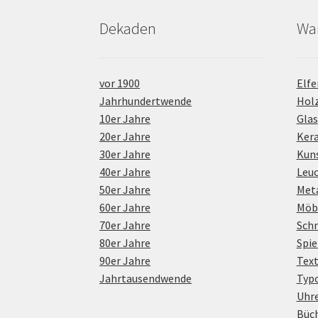
Dekaden
Wa
vor 1900
Elfe
Jahrhundertwende
Hol
10er Jahre
Glas
20er Jahre
Ker
30er Jahre
Kuns
40er Jahre
Leu
50er Jahre
Meta
60er Jahre
Möb
70er Jahre
Sch
80er Jahre
Spie
90er Jahre
Text
Jahrtausendwende
Typo
Uhr
Büc