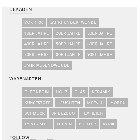
DEKADEN
VOR 1900
JAHRHUNDERTWENDE
10ER JAHRE
20ER JAHRE
30ER JAHRE
40ER JAHRE
50ER JAHRE
60ER JAHRE
70ER JAHRE
80ER JAHRE
90ER JAHRE
JAHRTAUSENDWENDE
WARENARTEN
ELFENBEIN
HOLZ
GLAS
KERAMIK
KUNSTSTOFF
LEUCHTEN
METALL
MÖBEL
SCHMUCK
SPIELZEUG
TEXTILIEN
TYPOGRAFIE
UHREN
BÜCHER
VARIA
FOLLOW