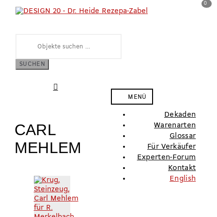
0
Zur
Zum
Obje
Navigation
Inhalt
springen
springen
Suchen
nach:
SUCHEN
MENÜ
Dekaden
CARL
Warenarten
Glossar
MEHLEM
Für Verkäufer
Experten-Forum
Kontakt
English