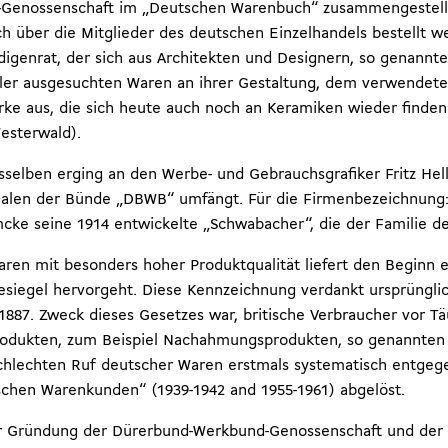
d-Genossenschaft im „Deutschen Warenbuch“ zusammengestell
uch über die Mitglieder des deutschen Einzelhandels bestellt 
ndigenrat, der sich aus Architekten und Designern, so genann
ler ausgesuchten Waren an ihrer Gestaltung, dem verwendete
ke aus, die sich heute auch noch an Keramiken wieder finden l
esterwald).
esselben erging an den Werbe- und Gebrauchsgrafiker Fritz He
nitialen der Bünde „DBWB“ umfängt. Für die Firmenbezeichnun
cke seine 1914 entwickelte „Schwabacher“, die der Familie de
n mit besonders hoher Produktqualität liefert den Beginn ei
siegel hervorgeht. Diese Kennzeichnung verdankt ursprünglic
887. Zweck dieses Gesetzes war, britische Verbraucher vor T
rodukten, zum Beispiel Nachahmungsprodukten, so genannten 
hlechten Ruf deutscher Waren erstmals systematisch entgege
schen Warenkunden“ (1939-1942 and 1955-1961) abgelöst.
r Gründung der Dürerbund-Werkbund-Genossenschaft und der