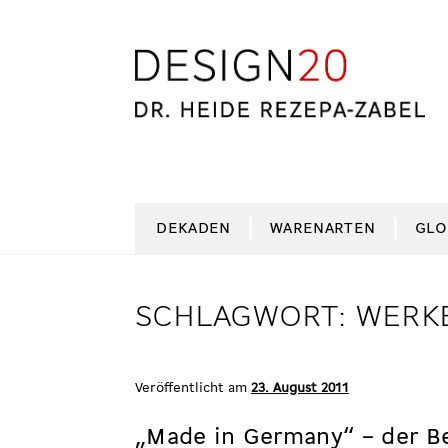
Zur
Zum
Navigation
Inhalt
springen
springen
DEKADEN
WARENARTEN
GLO
SCHLAGWORT:
WERK
Veröffentlicht am
23. August 2011
„Made in Germany“ – der Be