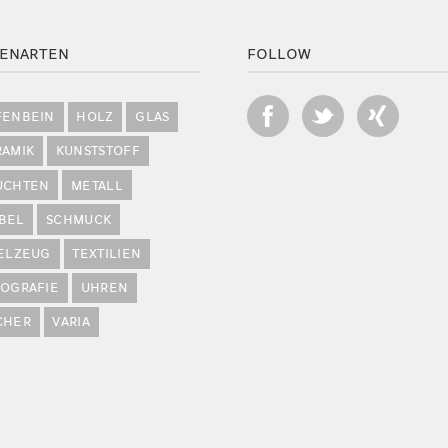
ENARTEN
FOLLOW
FENBEIN
HOLZ
GLAS
RAMIK
KUNSTSTOFF
UCHTEN
METALL
BEL
SCHMUCK
IELZEUG
TEXTILIEN
POGRAFIE
UHREN
CHER
VARIA