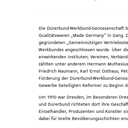
Die Dürerbund-Werkbund-Genossenschaft bra
Qualitätswaren „Made Germany“ in Gang. D
gegründeten „Gemeinnützigen Vertriebsstel
Werkbundes angeschlossen wurde. Über diese
einwirkenden Instituten, Vereinen, Verbän
zählten unter anderem Hermann Muthesius,
Friedrich Naumann, Karl Ernst Osthaus, Pet
Förderung der Dürerbund-Werkbund-Genossen
Gewerbe beteiligten Reformer zu Beginn de
Um 1910 war Dresden, im Besonderen Dresde
und Dürerbund richteten dort ihre Geschäf
Einzelhändler, Produzenten und Künstler sic
dabei für breite Bevölkerungsschichten er