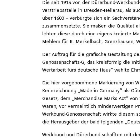
Die seit 1915 von der Dürerbund-Werkbun
Verstriebsstelle in Dresden-Hellerau, als a
über 1600 – verbürgte sich ein Sachverstä
zusammensetzte. Sie maßen die Qualität al
lobten diese durch eine eigens kreierte Mar
Mehlem für R. Merkelbach, Grenzhausen, W
Der Auftrag für die grafische Gestaltung d
Genossenschafts-G, das kreisförmig die I
Wertarbeit fürs deutsche Haus“ wählte Ehm
Die hier vorgenommene Markierung von Ware
Kennzeichnung „Made in Germany“ als Güte
Gesetz, dem „Merchandise Marks Act“ von 1
Waren, vor vermeintlich minderwertigen P
Werkbund-Genossenschaft wirkte diesem sc
die Herausgeber der bald folgenden „Deut
Werkbund und Dürerbund schafften mit de