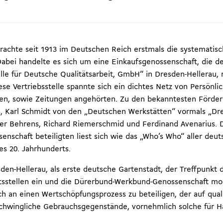
chte seit 1913 im Deutschen Reich erstmals die systematisc
abei handelte es sich um eine Einkaufsgenossenschaft, die d
le für Deutsche Qualitätsarbeit, GmbH“ in Dresden-Hellerau,
 Vertriebsstelle spannte sich ein dichtes Netz von Persönlich
den, sowie Zeitungen angehörten. Zu den bekanntesten Fördere
 Karl Schmidt von den „Deutschen Werkstätten“ vormals „Dre
er Behrens, Richard Riemerschmid und Ferdinand Avenarius. Di
schaft beteiligten liest sich wie das „Who’s Who“ aller de
s 20. Jahrhunderts.
n-Hellerau, als erste deutsche Gartenstadt, der Treffpunkt 
tsstellen ein und die Dürerbund-Werkbund-Genossenschaft mob
h an einen Wertschöpfungsprozess zu beteiligen, der auf qualit
schwingliche Gebrauchsgegenstände, vornehmlich solche für H