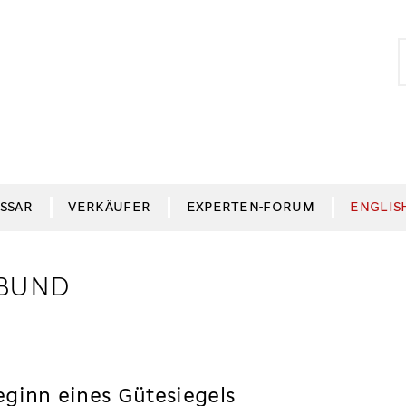
S
S
n
SSAR
VERKÄUFER
EXPERTEN-FORUM
ENGLIS
BUND
ginn eines Gütesiegels