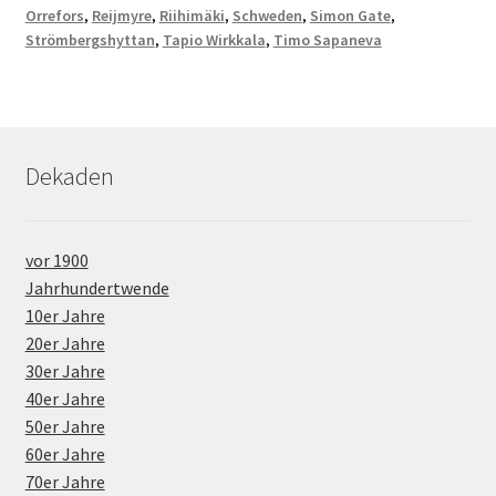
Orrefors
,
Reijmyre
,
Riihimäki
,
Schweden
,
Simon Gate
,
Strömbergshyttan
,
Tapio Wirkkala
,
Timo Sapaneva
Dekaden
vor 1900
Jahrhundertwende
10er Jahre
20er Jahre
30er Jahre
40er Jahre
50er Jahre
60er Jahre
70er Jahre