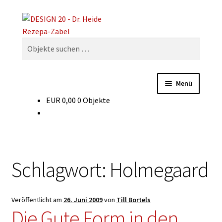
Zur
Zum
Suchen
Navigation
Inhalt
springen
springen
Suchen
nach:
Menü
EUR
0,00
0 Objekte
Dekaden
Warenarten
Glossar
Schlagwort:
Holmegaard
Für Verkäufer
Veröffentlicht am
26. Juni 2009
von
Till Bortels
Die Gute Form in den
Experten-Forum