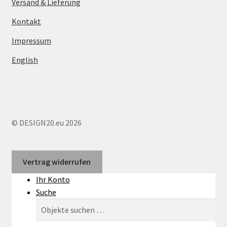
Versand & Lieferung
Kontakt
Impressum
English
© DESIGN20.eu 2026
Vertrag widerrufen
Ihr Konto
Suche
Suchen
Suchen
nach: