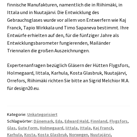
finnische Manufakturen, namentlich die in Riihimäki, in
Ittala und in Nuutajärvi. Die Entwicklung des
Gebrauchsglases wurde vor allem von Entwerfern wie Kaj
Franck, Tapio Wirkkala und Timo Sapaneva bestimmt. Ihre
Entwürfe erhielten auf den, für die fünfziger Jahre als
Entwicklungsbarometer fungierenden, Mailänder
Triennalen die großen Auszeichnungen.
Expertenanfragen bezüglich Gläsern der Hütten Flygsfors,
Holmegaard, Iittala, Karhula, Kosta Glasbruk, Nuutajärvi,
Orrefors, Riihimäki richten Sie bitte an Sigrid Melchior M.A.
für design20.eu.
Kategorie:
Unkategorisiert
Schlagwörter:
Dänemark
,
Eda
,
Edward Hald
,
Finnland
,
Flygsfors
,
Glas
,
Gute Form
,
Holmegaard
,
Iittala
,
Ittala
,
Kaj Franck
,
Karhula
,
Kosta
,
Kosta Glasbruk
,
Norwegen
,
Nuutajärvi
,