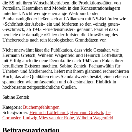
die SS mit ihren Wirtschaftbetrieben, die Produktionsstätten von
Porzellan, Keramiken und Möbeln in den Konzentrationslagern
unterhielt. Nicht wenige ehemalige Werkbund- oder
Bauhausmitglieder ließen sich auf Allianzen mit NS-Behörden wie
»Schönheit der Arbeit« ein und förderten so den »einzig guten«
Geschmack, ab 1943 »Friedensmuster« genannt. Parallel dazu
bereitete die damalige »Elite« der Juristen die Umwälzung des
Urheberrechts nach rein ideologischen Grundsätzen vor.
Nicht unerwähnt lässt die Publikation, dass viele Gestalter, wie
Hermann Gretsch, Wilhelm Wagenfeld und Heinrich Löffelhardt,
mit Erfolg auch die neue Demokratie nach 1945 zum Fokus ihrer
beruflichen Existenz machten. Sabine Zentek, Fachanwältin für
Urheber- und Medienrecht, liefert mit ihrem glänzend recherchierten
Buch, das alle Qualitäten eines Standardwerks besitzt, einen ebenso
spannenden wie umfassenden und oft erstmaligen Einblick in
hochbrisante zeitgeschichtliche Quellen.
Sabine Zentek
Kategorie:
Buchempfehlungen
Schlagwörter:
Heinrich Löffelhardt
,
Hermann Gretsch
,
Le
Corbusier
,
Ludwig Mies van der Rohe
,
Wilhelm Wagenfeld
Beitragsnavigation