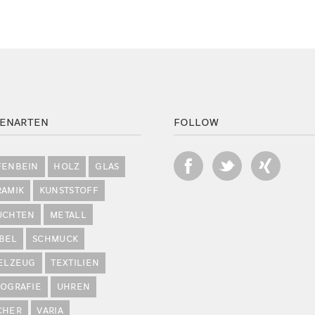
ENARTEN
FOLLOW
FENBEIN
HOLZ
GLAS
RAMIK
KUNSTSTOFF
UCHTEN
METALL
BEL
SCHMUCK
IELZEUG
TEXTILIEN
POGRAFIE
UHREN
CHER
VARIA