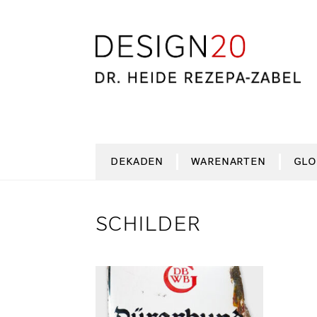
Zur
Zum
Navigation
Inhalt
springen
springen
DEKADEN
WARENARTEN
GLO
SCHILDER