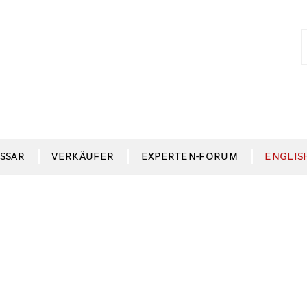
S
S
n
SSAR
VERKÄUFER
EXPERTEN-FORUM
ENGLIS