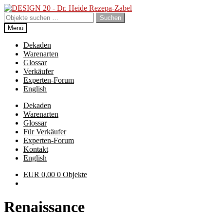
Zur
Zum
Navigation
Inhalt
Suchen
Suchen
springen
springen
nach:
Menü
Dekaden
Warenarten
Glossar
Verkäufer
Experten-Forum
English
Dekaden
Warenarten
Glossar
Für Verkäufer
Experten-Forum
Kontakt
English
EUR
0,00
0 Objekte
Renaissance