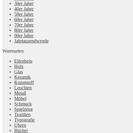
30er Jahre
40er Jahre
50er Jahre
60er Jahre
70er Jahre
80er Jahre
90er Jahre
Jahrtausendwende
Warenarten
Elfenbein
Holz
Glas
Keramik
Kunststoff
Leuchten
Metall
Möbel
Schmuck
Spielzeug
Textilien
Typografie
Uhren
Bücher